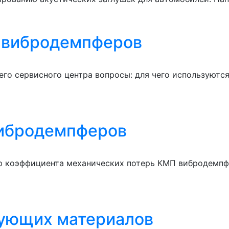
 вибродемпферов
го сервисного центра вопросы: для чего используютс
вибродемпферов
 коэффициента механических потерь КМП вибродемпфе
ующих материалов