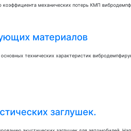
 коэффициента механических потерь КМП вибродемпфе
ующих материалов
 основных технических характеристик вибродемпфиру
устических заглушек.
рованию акустических заглушек для автомобилей. Нап