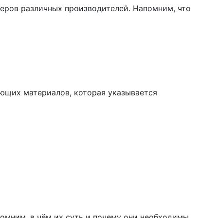
ров различных производителей. Напомним, что
ющих материалов, которая указывается
омним, в чём их суть и почему они необходимы….