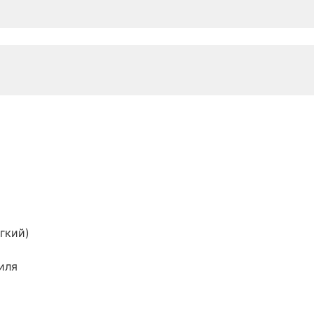
гкий)
иля